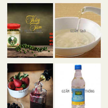
ĐỒ MUỐI CHUA
GIẤM GẠO
GIẤM HOA QUẢ
GIẤM TRUYỀN THỐNG