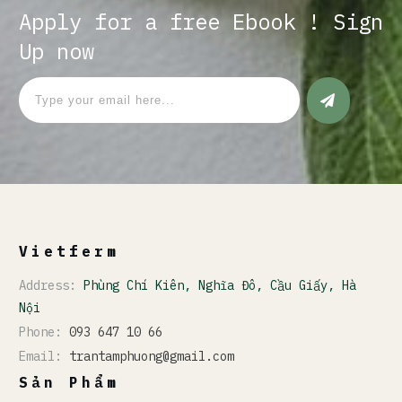
Apply for a free Ebook ! Sign
Up now
Vietferm
Address:
Phùng Chí Kiên, Nghĩa Đô, Cầu Giấy, Hà
Nội
Phone:
093 647 10 66
Email:
trantamphuong@gmail.com
Sản Phẩm