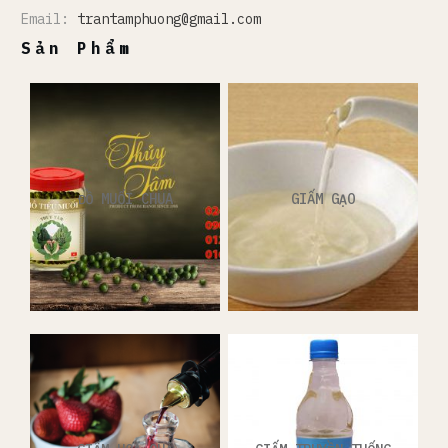
Email:
trantamphuong@gmail.com
Sản Phẩm
ĐỒ MUỐI CHUA
GIẤM GẠO