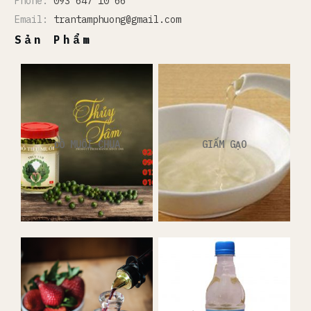
Phone:
093 647 10 66
Email:
trantamphuong@gmail.com
Sản Phẩm
ĐỒ MUỐI CHUA
GIẤM GẠO