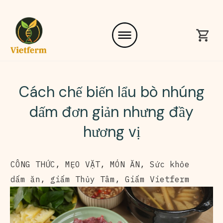
Cách chế biến lẩu bò nhúng
dấm đơn giản nhưng đầy
hương vị
CÔNG THỨC
,
MẸO VẶT
,
MÓN ĂN
,
Sức khỏe
dấm ăn
,
giấm Thủy Tâm
,
Giấm Vietferm