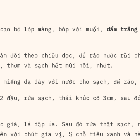
 cạo bỏ lớp màng, bóp với muối,
dấm trắng
àm đôi theo chiều dọc, để ráo nước rồi c
, thơm và sạch hết mùi hôi, nhớt.
 miếng dạ dày với nước cho sạch, để ráo,
2 đầu, rửa sạch, thái khúc cỡ 3cm, sau đ
c già, lá dập úa. Sau đó rửa thật sạch, 
ên với chút gia vị, ½ chỗ tiêu xanh và h