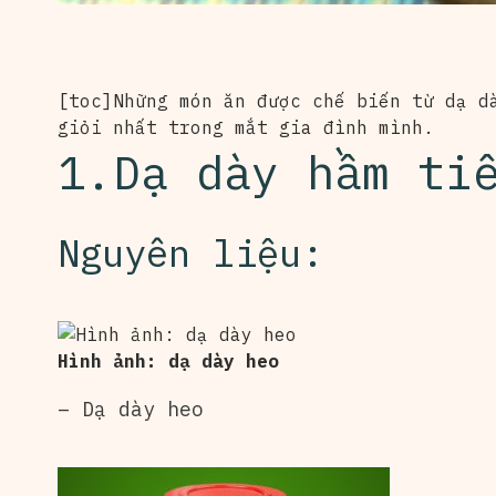
[toc]Những món ăn được chế biến từ dạ d
giỏi nhất trong mắt gia đình mình.
1.Dạ dày hầm ti
Nguyên liệu:
Hình ảnh: dạ dày heo
– Dạ dày heo