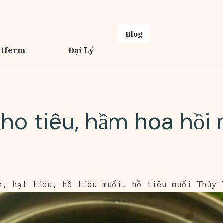
Blog
etferm
Đại Lý
ho tiêu, hầm hoa hồi
h
,
hạt tiêu
,
hồ tiêu muối
,
hồ tiêu muối Thủy 