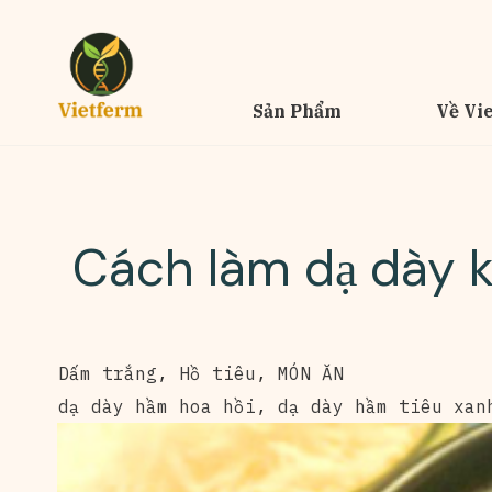
Sản Phẩm
Về Vi
Cách làm dạ dày k
Dấm trắng
,
Hồ tiêu
,
MÓN ĂN
dạ dày hầm hoa hồi
,
dạ dày hầm tiêu xan