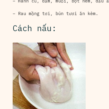
– Hành củ, dấm, muối, bột nêm, dầu ă
– Rau mồng tơi, bún tươi ăn kèm.
Cách nấu: