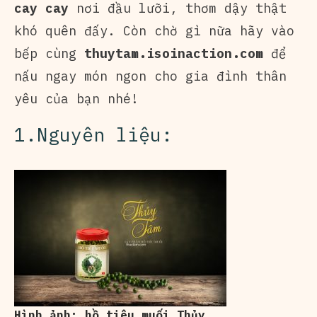
cay cay
nơi đầu lưỡi, thơm dậy thật
khó quên đấy. Còn chờ gì nữa hãy vào
bếp cùng
thuytam.isoinaction.com
để
nấu ngay món ngon cho gia đình thân
yêu của bạn nhé!
1.Nguyên liệu:
Hình ảnh: hồ tiêu muối Thủy