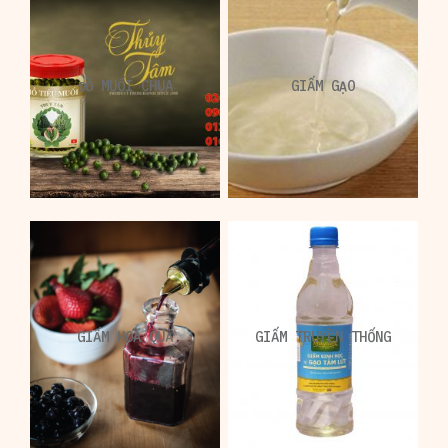
ĐỒ MUỐI CHUA
GIẤM GẠO
GIẤM HOA QUẢ
GIẤM TRUYỀN THỐNG