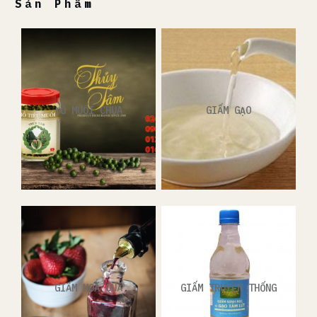
Sản Phẩm
ĐỒ MUỐI CHUA
GIẤM GẠO
GIẤM HOA QUẢ
GIẤM TRUYỀN THỐNG