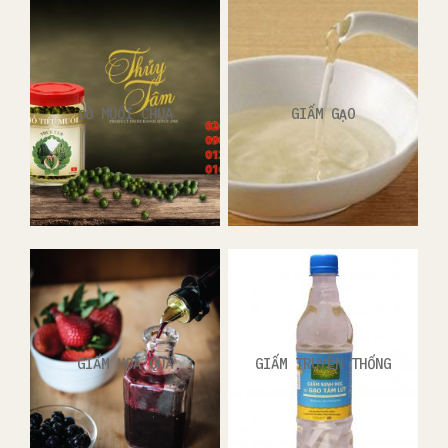
ĐỒ MUỐI CHUA
GIẤM GẠO
GIẤM HOA QUẢ
GIẤM TRUYỀN THỐNG