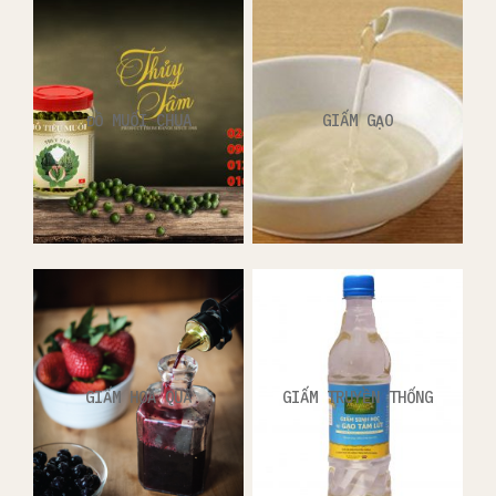
ĐỒ MUỐI CHUA
GIẤM GẠO
GIẤM HOA QUẢ
GIẤM TRUYỀN THỐNG