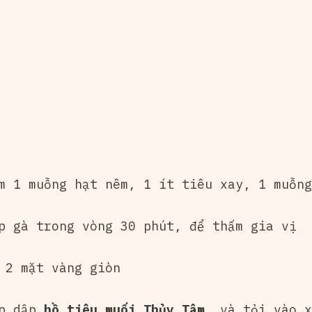
m 1 muỗng hạt nêm, 1 ít tiêu xay, 1 muỗng
p gà trong vòng 30 phút, để thấm gia vị
 2 mặt vàng giòn
ập dập
hồ tiêu muối Thủy Tâm
và tỏi vào xà