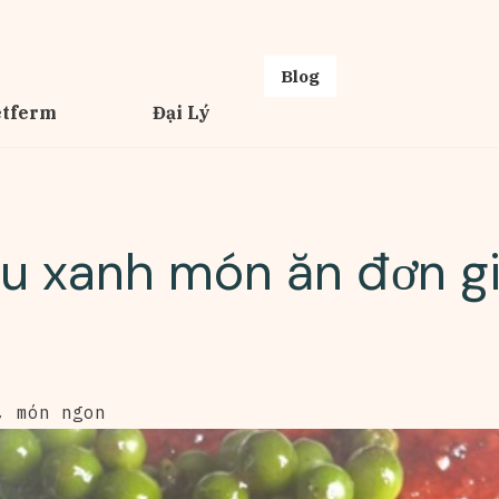
Blog
etferm
Đại Lý
êu xanh món ăn đơn giả
,
món ngon