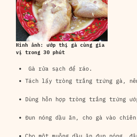
Hình ảnh: ướp thị gà cùng gia
vị trong 30 phút
Gà rửa sạch để ráo.
Tách lấy tròng trắng trứng gà, nê
Dùng hỗn hợp tròng trắng trứng ướ
Đun nóng dầu ăn, cho gà vào chiên
Cho một muỗng dầu ăn đun nóng, đ