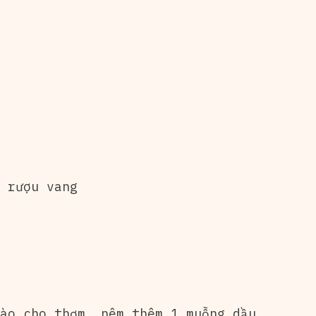
 rượu vang
o cho thơm, nêm thêm 1 muỗng dầu