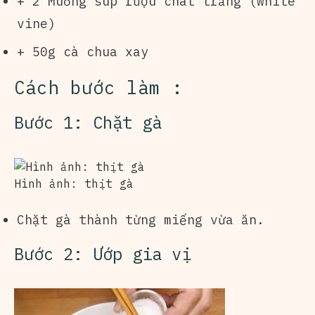
+ 2 Muỗng súp rượu chát trắng (white
vine)
+ 50g cà chua xay
Cách bước làm :
Bước 1: Chặt gà
Hình ảnh: thịt gà
Chặt gà thành từng miếng vừa ăn.
Bước 2: Ướp gia vị