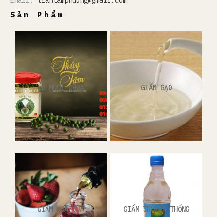
Email:
trantamphuong@gmail.com
Sản Phẩm
ĐỒ MUỐI CHUA
GIẤM GẠO
GIẤM HOA QUẢ
GIẤM TRUYỀN THỐNG