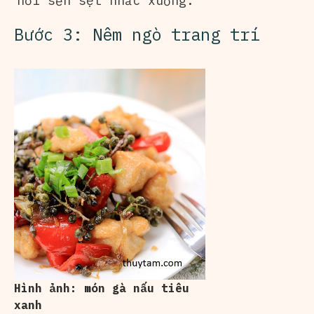
hơi sền sệt nhắc xuống.
Bước 3: Nêm ngò trang trí
Hình ảnh: món gà nấu tiêu
xanh