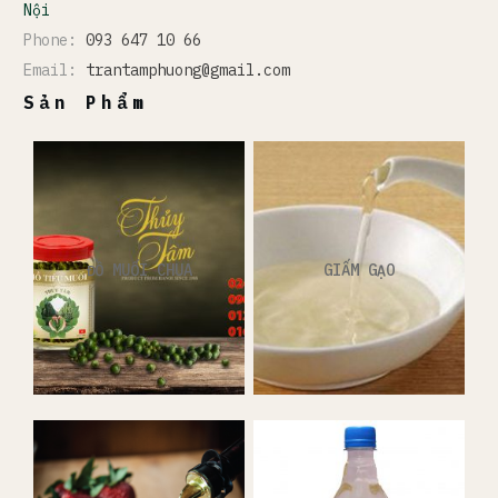
Nội
Phone:
093 647 10 66
Email:
trantamphuong@gmail.com
Sản Phẩm
ĐỒ MUỐI CHUA
GIẤM GẠO