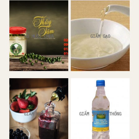
ĐỒ MUỐI CHUA
GIẤM GẠO
GIẤM HOA QUẢ
GIẤM TRUYỀN THỐNG