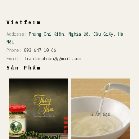
Vietferm
Address:
Phùng Chí Kiên, Nghĩa Đô, Cầu Giấy, Hà
Nội
Phone:
093 647 10 66
Email:
trantamphuong@gmail.com
Sản Phẩm
ĐỒ MUỐI CHUA
GIẤM GẠO