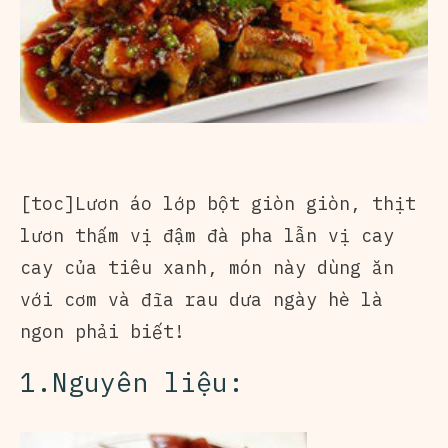
[toc]Lươn áo lớp bột giòn giòn, thịt
lươn thấm vị đậm đà pha lẫn vị cay
cay của tiêu xanh, món này dùng ăn
với cơm và đĩa rau dưa ngày hè là
ngon phải biết!
1.Nguyên liệu: