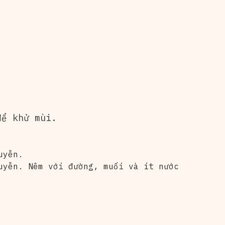
để khử mùi.
uyễn.
uyễn. Nêm với đường, muối và ít nước