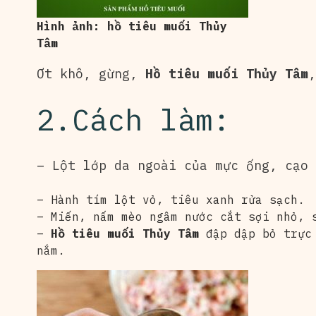
Hình ảnh: hồ tiêu muối Thủy
Tâm
Ơt khô, gừng,
Hồ tiêu muối Thủy Tâm
,
2.Cách làm:
– Lột lớp da ngoài của mực ống, cạo 
– Hành tím lột vỏ, tiêu xanh rửa sạch.
– Miến, nấm mèo ngâm nước cắt sợi nhỏ, 
–
Hồ tiêu muối Thủy Tâm
đập dập bỏ trực 
nắm.