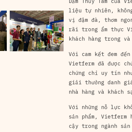
Dấm Thủy Tâm của Vi
liệu tự nhiên, khôn
vị đậm đà, thơm ngo
rãi trong ẩm thực V
khách hàng trong và
Với cam kết đem đến
Vietferm đã được ch
chứng chỉ uy tín nh
giải thưởng danh gi
nhà hàng và khách s
Với những nỗ lực kh
sản phẩm, Vietferm 
cậy trong ngành sản