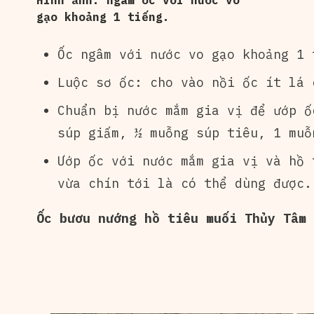
Hình ảnh: ngâm ốc với nước vo
gạo khoảng 1 tiếng.
Ốc ngâm với nước vo gạo khoảng 1 
Luộc sơ ốc: cho vào nồi ốc ít lá 
Chuẩn bị nước mắm gia vị để ướp ố
súp giấm, ½ muỗng súp tiêu, 1 muỗ
Ướp ốc với nước mắm gia vị và hồ 
vừa chín tới là có thể dùng được.
Ốc bươu nướng hồ tiêu muối Thủy Tâm