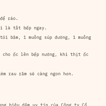
để ráo.
i là tắt bếp ngay.
tỏi băm, 1 muỗng súp đường, 1 muỗng
 cho ốc lên bếp nướng, khi thịt ốc
kèm rau răm sẽ càng ngon hơn.
ơng hiệu dấm uy tín của Công ty Cổ