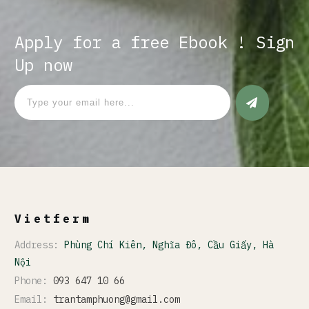
Apply for a free Ebook ! Sign
Up now
Vietferm
Address:
Phùng Chí Kiên, Nghĩa Đô, Cầu Giấy, Hà
Nội
Phone:
093 647 10 66
Email:
trantamphuong@gmail.com