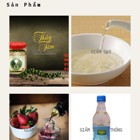
Sản Phẩm
ĐỒ MUỐI CHUA
GIẤM GẠO
GIẤM HOA QUẢ
GIẤM TRUYỀN THỐNG