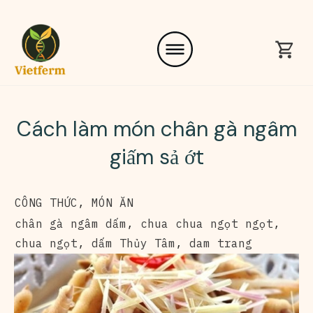
Cách làm món chân gà ngâm
giấm sả ớt
CÔNG THỨC
,
MÓN ĂN
chân gà ngâm dấm
,
chua chua ngọt ngọt
,
chua ngọt
,
dấm Thủy Tâm
,
dam trang