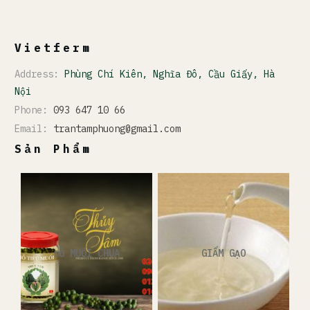
Vietferm
Address:
Phùng Chí Kiên, Nghĩa Đô, Cầu Giấy, Hà
Nội
Phone:
093 647 10 66
Email:
trantamphuong@gmail.com
Sản Phẩm
ĐỒ MUỐI CHUA
GIẤM GẠO