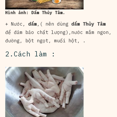
Hình ảnh: Dấm Thủy Tâm.
+ Nước,
d
ấm
,( nên dùng
dấm Thủy Tâm
để đảm bảo chất lượng),nước mắm ngon,
đường, bột ngọt, muối hột, .
2.Cách làm :