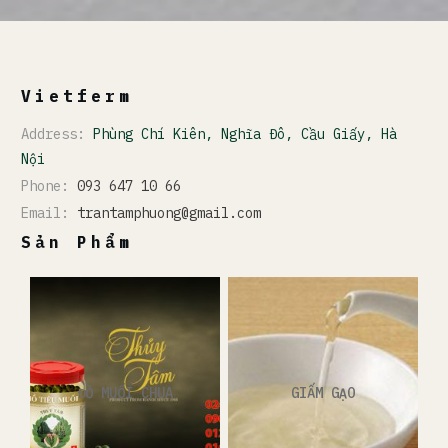
Vietferm
Address:
Phùng Chí Kiên, Nghĩa Đô, Cầu Giấy, Hà
Nội
Phone:
093 647 10 66
Email:
trantamphuong@gmail.com
Sản Phẩm
ĐỒ MUỐI CHUA
GIẤM GẠO