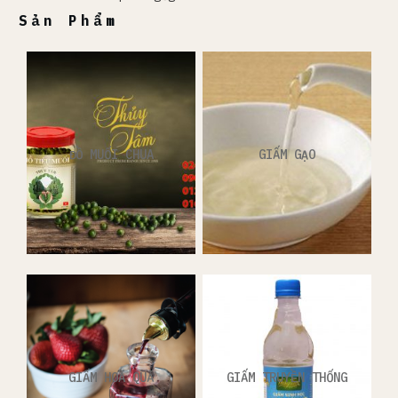
Sản Phẩm
ĐỒ MUỐI CHUA
GIẤM GẠO
GIẤM HOA QUẢ
GIẤM TRUYỀN THỐNG