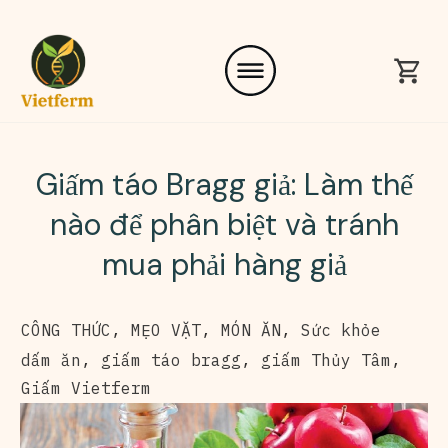
Giấm táo Bragg giả: Làm thế
nào để phân biệt và tránh
mua phải hàng giả
CÔNG THỨC
,
MẸO VẶT
,
MÓN ĂN
,
Sức khỏe
dấm ăn
,
giấm táo bragg
,
giấm Thủy Tâm
,
Giấm Vietferm