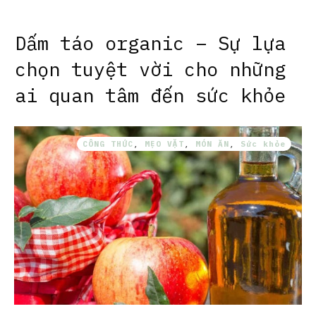
Dấm táo organic – Sự lựa
chọn tuyệt vời cho những
ai quan tâm đến sức khỏe
CÔNG THỨC
,
MẸO VẶT
,
MÓN ĂN
,
Sức khỏe