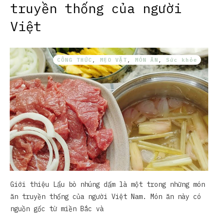
truyền thống của người
Việt
CÔNG THỨC
,
MẸO VẶT
,
MÓN ĂN
,
Sức khỏe
Giới thiệu Lẩu bò nhúng dấm là một trong những món
ăn truyền thống của người Việt Nam. Món ăn này có
nguồn gốc từ miền Bắc và