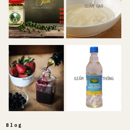
ĐỒ MUỐI CHUA
GIẤM GẠO
GIẤM HOA QUẢ
GIẤM TRUYỀN THỐNG
Blog