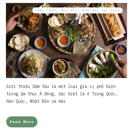
CÔNG THỨC
,
MẸO VẶT
,
MÓN ĂN
,
Sức khỏe
Giới thiệu Dấm tàu là một loại gia vị phổ biến
trong ẩm thực Á Đông, đặc biệt là ở Trung Quốc,
Hàn Quốc, Nhật Bản và Đài
Read More