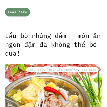
Read More
Lẩu bò nhúng dấm – món ăn
ngon đậm đà không thể bỏ
qua!
CÔNG THỨC
,
MẸO VẶT
,
MÓN ĂN
,
Sức khỏe