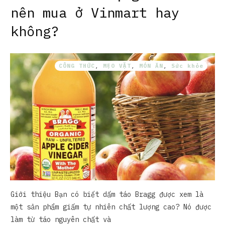
nên mua ở Vinmart hay
không?
CÔNG THỨC
,
MẸO VẶT
,
MÓN ĂN
,
Sức khỏe
Giới thiệu Bạn có biết dấm táo Bragg được xem là
một sản phẩm giấm tự nhiên chất lượng cao? Nó được
làm từ táo nguyên chất và