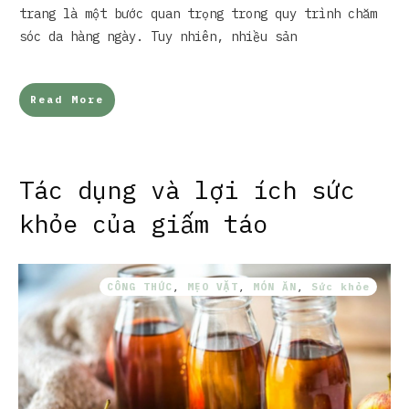
trang là một bước quan trọng trong quy trình chăm
sóc da hàng ngày. Tuy nhiên, nhiều sản
Read More
Tác dụng và lợi ích sức
khỏe của giấm táo
CÔNG THỨC
,
MẸO VẶT
,
MÓN ĂN
,
Sức khỏe