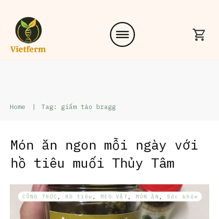
Home
|
Tag: giấm táo bragg
Món ăn ngon mỗi ngày với
hồ tiêu muối Thủy Tâm
CÔNG THỨC
,
Hồ tiêu
,
MẸO VẶT
,
MÓN ĂN
,
Sức khỏe