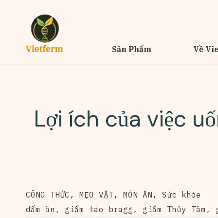
Sản Phẩm
Về Vi
Lợi ích của việc u
CÔNG THỨC
,
MẸO VẶT
,
MÓN ĂN
,
Sức khỏe
dấm ăn
,
giấm táo bragg
,
giấm Thủy Tâm
,