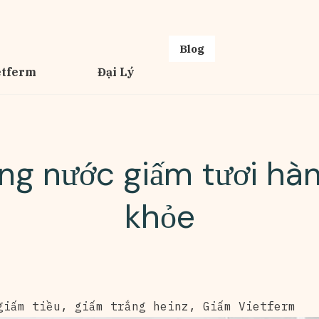
Blog
etferm
Đại Lý
ống nước giấm tươi hà
khỏe
giấm tiều
,
giấm trắng heinz
,
Giấm Vietferm