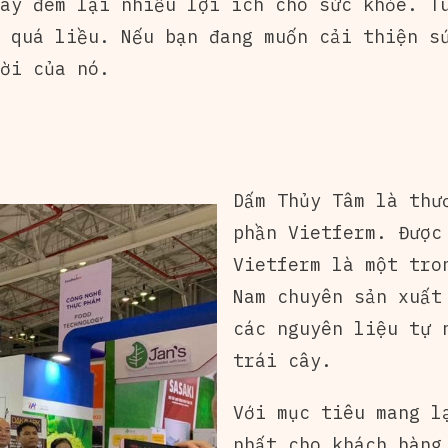
ày đem lại nhiều lợi ích cho sức khỏe. T
 quá liều. Nếu bạn đang muốn cải thiện s
ời của nó.
Dấm Thủy Tâm là thư
phần Vietferm. Được
Vietferm là một tro
Nam chuyên sản xuất
các nguyên liệu tự 
trái cây.
Với mục tiêu mang l
nhất cho khách hàng