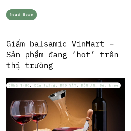
Read More
Giấm balsamic VinMart –
Sản phẩm đang ‘hot’ trên
thị trường
CÔNG THỨC
,
Dấm trắng
,
MẸO VẶT
,
MÓN ĂN
,
Sức khỏe