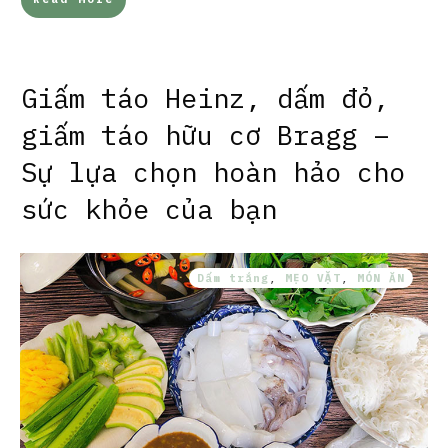
Giấm táo Heinz, dấm đỏ,
giấm táo hữu cơ Bragg –
Sự lựa chọn hoàn hảo cho
sức khỏe của bạn
Dấm trắng
,
MẸO VẶT
,
MÓN ĂN