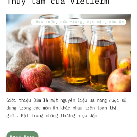
Thủy tâm của Vietferm
CÔNG THỨC
,
Dấm trắng
,
MẸO VẶT
,
MÓN ĂN
Giới thiệu Dấm là một nguyên liệu đa năng được sử
dụng trong các món ăn khác nhau trên toàn thế
giới. Một trong những thương hiệu dấm
Read More