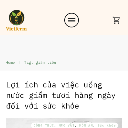
Home
|
Tag: giấm tiều
Lợi ích của việc uống
nước giấm tươi hàng ngày
đối với sức khỏe
CÔNG THỨC
,
MẸO VẶT
,
MÓN ĂN
,
Sức khỏe