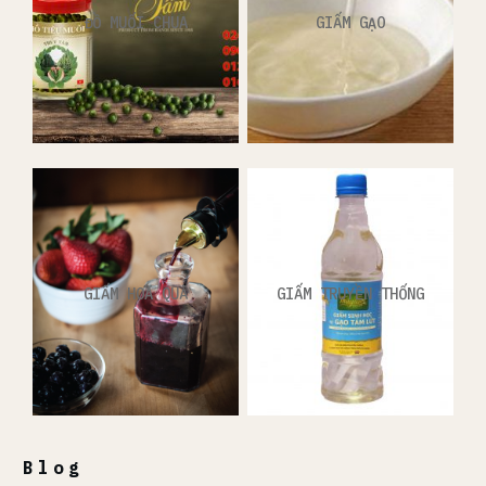
ĐỒ MUỐI CHUA
GIẤM GẠO
GIẤM HOA QUẢ
GIẤM TRUYỀN THỐNG
Blog