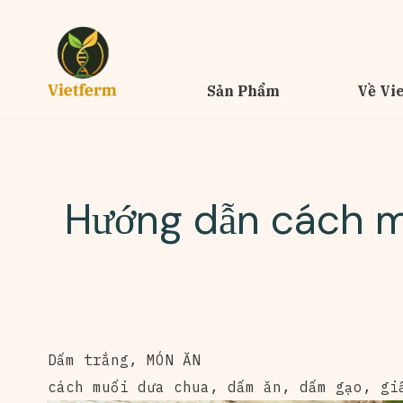
Sản Phẩm
Về Vi
Hướng dẫn cách mu
Dấm trắng
,
MÓN ĂN
cách muối dưa chua
,
dấm ăn
,
dấm gạo
,
gi