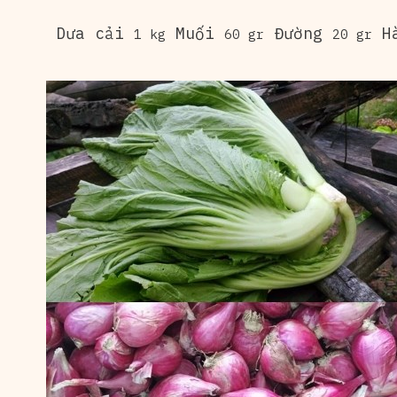
Dưa cải
Muối
Đường
Hà
1 kg
60 gr
20 gr