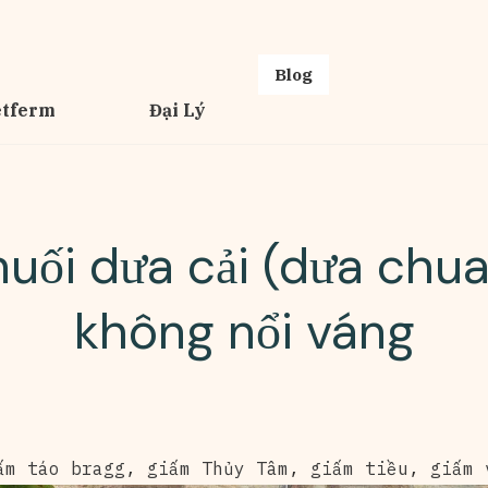
Blog
etferm
Đại Lý
ối dưa cải (dưa chua)
không nổi váng
ấm táo bragg
,
giấm Thủy Tâm
,
giấm tiều
,
giấm 