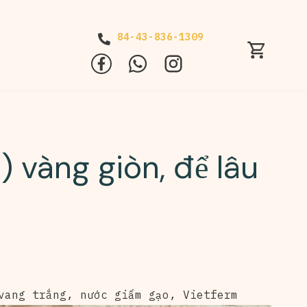
84-43-836-1309
 vàng giòn, để lâu
vang trắng
,
nước giấm gạo
,
Vietferm