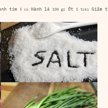
nh tím
Hành lá
Ớt
Giấm t
5 củ
100 gr
5 trái