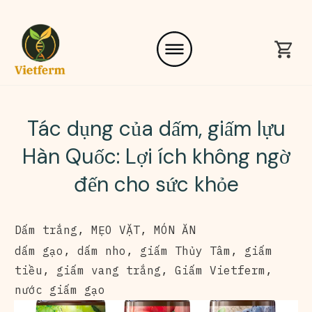
Tác dụng của dấm, giấm lựu
Hàn Quốc: Lợi ích không ngờ
đến cho sức khỏe
Dấm trắng
,
MẸO VẶT
,
MÓN ĂN
dấm gạo
,
dấm nho
,
giấm Thủy Tâm
,
giấm
tiều
,
giấm vang trắng
,
Giấm Vietferm
,
nước giấm gạo