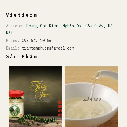
Vietferm
Address:
Phùng Chí Kiên, Nghĩa Đô, Cầu Giấy, Hà
Nội
Phone:
093 647 10 66
Email:
trantamphuong@gmail.com
Sản Phẩm
ĐỒ MUỐI CHUA
GIẤM GẠO