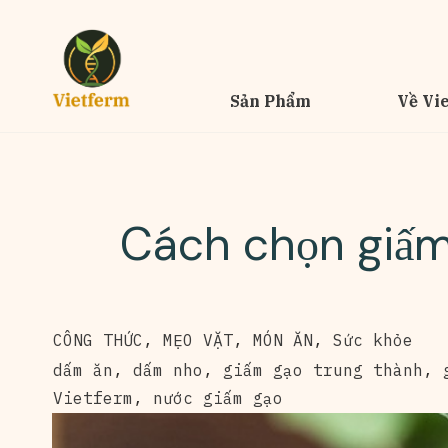
Sản Phẩm
Về Vi
Cách chọn giấm
CÔNG THỨC
,
MẸO VẶT
,
MÓN ĂN
,
Sức khỏe
dấm ăn
,
dấm nho
,
giấm gạo trung thành
,
Vietferm
,
nước giấm gạo