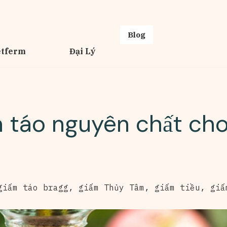
Blog
etferm
Đại Lý
 táo nguyên chất cho
giấm táo bragg
,
giấm Thủy Tâm
,
giấm tiều
,
giấ