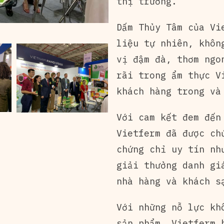
thị trường.
Dấm Thủy Tâm của Vi
liệu tự nhiên, khôn
vị đậm đà, thơm ngo
rãi trong ẩm thực V
khách hàng trong và
Với cam kết đem đến
Vietferm đã được ch
chứng chỉ uy tín nh
giải thưởng danh gi
nhà hàng và khách s
Với những nỗ lực kh
sản phẩm, Vietferm 