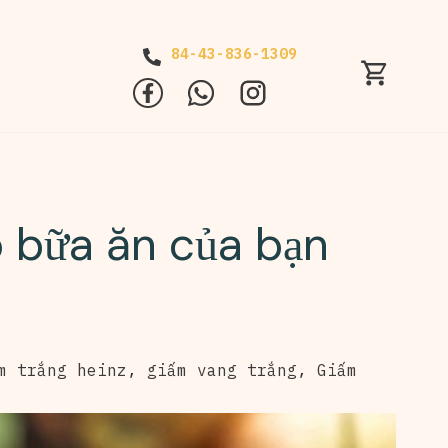
84-43-836-1309
 bữa ăn của bạn
m trắng heinz
,
giấm vang trắng
,
Giấm