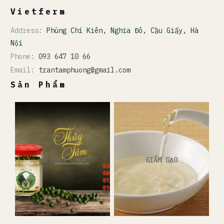
Vietferm
Address:
Phùng Chí Kiên, Nghĩa Đô, Cầu Giấy, Hà
Nội
Phone:
093 647 10 66
Email:
trantamphuong@gmail.com
Sản Phẩm
ĐỒ MUỐI CHUA
GIẤM GẠO