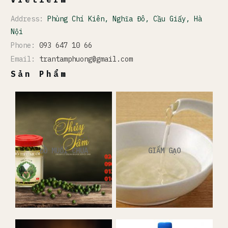
Address:
Phùng Chí Kiên, Nghĩa Đô, Cầu Giấy, Hà
Nội
Phone:
093 647 10 66
Email:
trantamphuong@gmail.com
Sản Phẩm
ĐỒ MUỐI CHUA
GIẤM GẠO