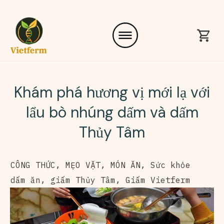
Khám phá hương vị mới lạ với
lẩu bò nhúng dấm và dấm
Thủy Tâm
CÔNG THỨC
,
MẸO VẶT
,
MÓN ĂN
,
Sức khỏe
dấm ăn
,
giấm Thủy Tâm
,
Giấm Vietferm