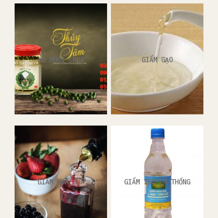
ĐỒ MUỐI CHUA
GIẤM GẠO
GIẤM HOA QUẢ
GIẤM TRUYỀN THỐNG