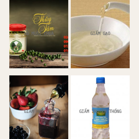
ĐỒ MUỐI CHUA
GIẤM GẠO
GIẤM HOA QUẢ
GIẤM TRUYỀN THỐNG