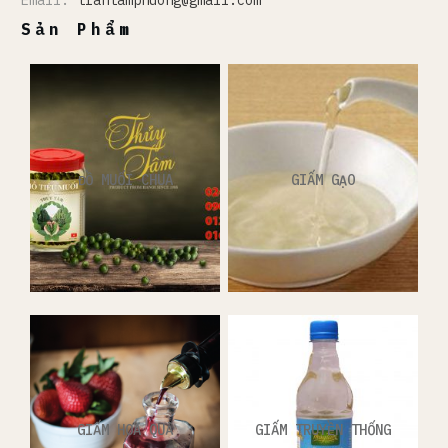
Sản Phẩm
ĐỒ MUỐI CHUA
GIẤM GẠO
GIẤM HOA QUẢ
GIẤM TRUYỀN THỐNG