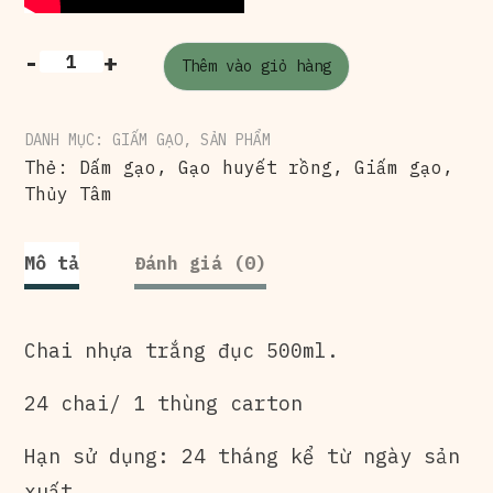
-
+
Thêm vào giỏ hàng
DANH MỤC:
GIẤM GẠO
,
SẢN PHẨM
Thẻ:
Dấm gạo
,
Gạo huyết rồng
,
Giấm gạo
,
Thủy Tâm
Mô tả
Đánh giá (0)
Chai nhựa trắng đục 500ml.
24 chai/ 1 thùng carton
Hạn sử dụng: 24 tháng kể từ ngày sản
xuất