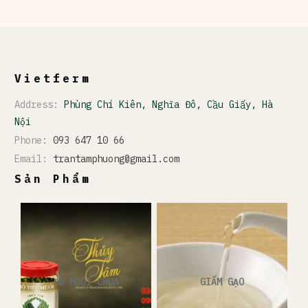
Vietferm
Address:
Phùng Chí Kiên, Nghĩa Đô, Cầu Giấy, Hà
Nội
Phone:
093 647 10 66
Email:
trantamphuong@gmail.com
Sản Phẩm
ĐỒ MUỐI CHUA
GIẤM GẠO