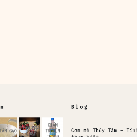
ẩm
Blog
GIẤM
GIẤM HOA
Cơm mẻ Thủy Tâm – Tin
IẤM GẠO
TRUYỀN
QUẢ
THỐNG