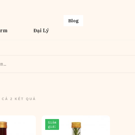
Blog
erm
Đại Lý
T CẢ 2 KẾT QUẢ
Giảm
giá!