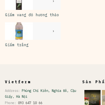
Giấm vang đỏ hương thảo
Giấm trắng
Vietferm
Sản Ph
Address:
Phùng Chí Kiên, Nghĩa Đô, Cầu
Giấy, Hà Nội
ĐỒ MUỐI
G
CHUA
Phone:
093 647 10 66