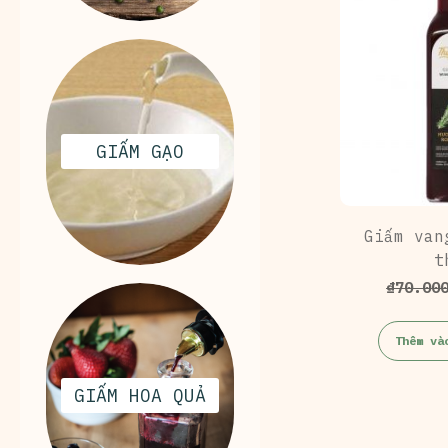
GIẤM GẠO
Giấm van
t
₫
70.00
Thêm và
GIẤM HOA QUẢ