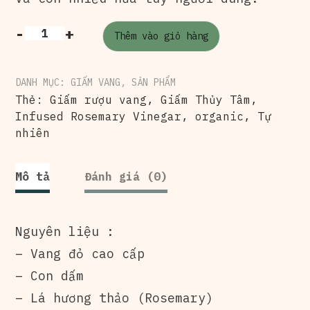
-
+
Thêm vào giỏ hàng
DANH MỤC:
GIẤM VANG
,
SẢN PHẨM
Thẻ:
Giấm rượu vang
,
Giấm Thủy Tâm
,
Infused Rosemary Vinegar
,
organic
,
Tự
nhiên
Mô tả
Đánh giá (0)
Nguyên liệu :
– Vang đỏ cao cấp
– Con dấm
– Lá hương thảo (Rosemary)