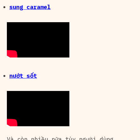
sung caramel
nướt sốt
Và còn nhiều nữa tùy người dùng.