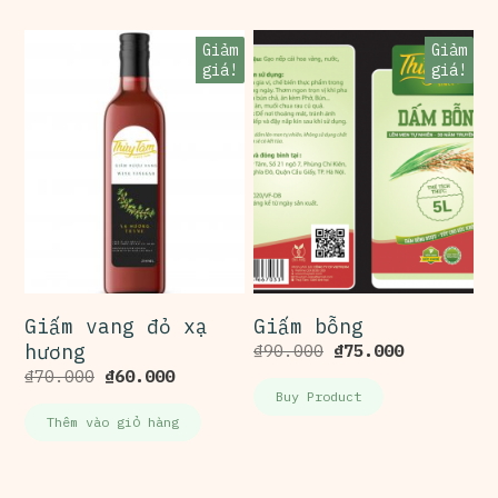
Giảm
Giảm
giá!
giá!
Giấm vang đỏ xạ
Giấm bỗng
hương
₫
90.000
₫
75.000
₫
70.000
₫
60.000
Buy Product
Thêm vào giỏ hàng