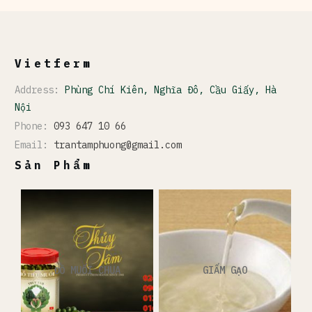
Vietferm
Address:
Phùng Chí Kiên, Nghĩa Đô, Cầu Giấy, Hà
Nội
Phone:
093 647 10 66
Email:
trantamphuong@gmail.com
Sản Phẩm
ĐỒ MUỐI CHUA
GIẤM GẠO