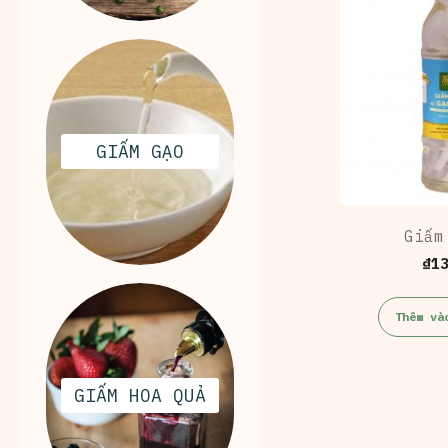
GIẤM GẠO
Giấm
₫
1
Thêm và
GIẤM HOA QUẢ