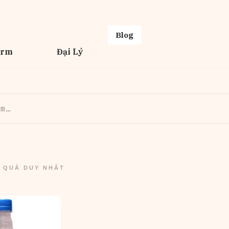
Blog
erm
Đại Lý
T QUẢ DUY NHẤT