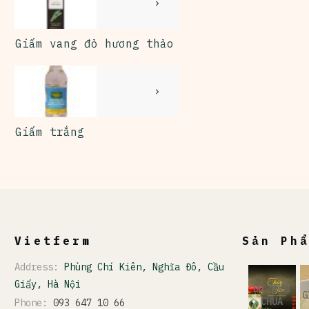
Giấm vang đỏ hương thảo
Giấm trắng
Vietferm
Sản Ph
Address:
Phùng Chí Kiên, Nghĩa Đô, Cầu
Giấy, Hà Nội
ĐỒ MUỐI
G
CHUA
Phone:
093 647 10 66