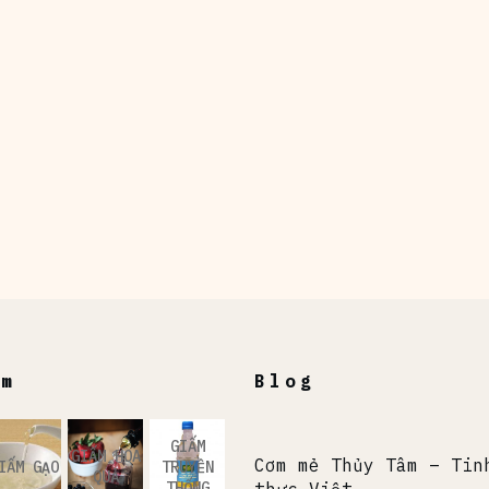
ẩm
Blog
GIẤM
GIẤM HOA
Cơm mẻ Thủy Tâm – Tin
IẤM GẠO
TRUYỀN
QUẢ
THỐNG