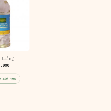
 trắng
3.000
o giỏ hàng