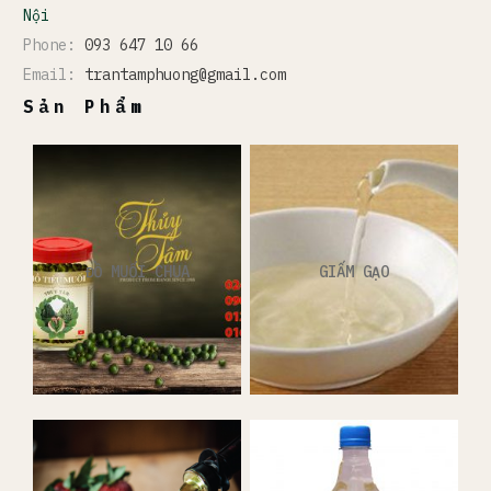
Nội
Phone:
093 647 10 66
Email:
trantamphuong@gmail.com
Sản Phẩm
ĐỒ MUỐI CHUA
GIẤM GẠO