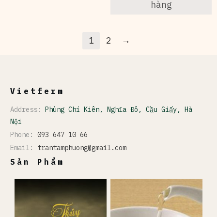
₫15.000.
là:
hàng
₫12.0
→
1
2
Vietferm
Address:
Phùng Chí Kiên, Nghĩa Đô, Cầu Giấy, Hà
Nội
Phone:
093 647 10 66
Email:
trantamphuong@gmail.com
Sản Phẩm