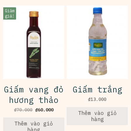
Giảm
giá!
Giấm vang đỏ
Giấm trắng
hương thảo
₫
13.000
Giá
Giá
₫
70.000
₫
60.000
Thêm vào giỏ
gốc
hiện
hàng
là:
tại
Thêm vào giỏ
₫70.000.
là:
hàng