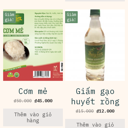
Giảm
Giảm
giá!
giá!
Cơm mẻ
Giấm gạo
huyết rồng
Giá
Giá
₫
50.000
₫
45.000
gốc
hiện
Giá
Giá
₫
15.000
₫
12.000
là:
tại
Thêm vào giỏ
gốc
hiện
₫50.000.
là:
hàng
là:
tại
Thêm vào giỏ
₫45.000.