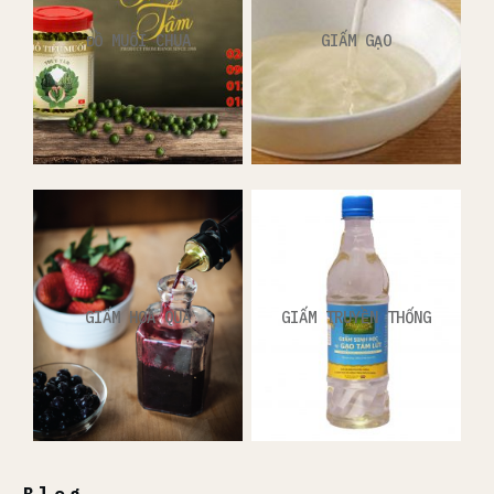
ĐỒ MUỐI CHUA
GIẤM GẠO
GIẤM HOA QUẢ
GIẤM TRUYỀN THỐNG
Blog