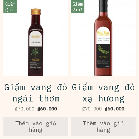
Giảm
Giảm
giá!
giá!
Giấm vang đỏ
Giấm vang đỏ
ngải thơm
xạ hương
Giá
Giá
Giá
Giá
₫
70.000
₫
60.000
₫
70.000
₫
60.000
gốc
hiện
gốc
hiện
là:
tại
là:
tại
Thêm vào giỏ
Thêm vào giỏ
₫70.000.
là:
₫70.000.
là:
hàng
hàng
₫60.000.
₫60.0