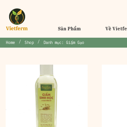
Sản Phẩm
Về Vietf
/
/
Home
Shop
Danh mục: Giấm Gạo