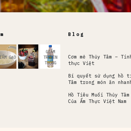
ẩm
Blog
GIẤM
GIẤM HOA
Cơm mẻ Thủy Tâm – Tin
IẤM GẠO
TRUYỀN
QUẢ
THỐNG
thực Việt
Bí quyết sử dụng hồ t
Tâm trong món ăn nhan
Hồ Tiêu Muối Thủy Tâm
Của Ẩm Thực Việt Nam