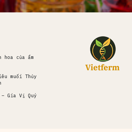
h hoa của ẩm
iêu muối Thủy
h
 – Gia Vị Quý