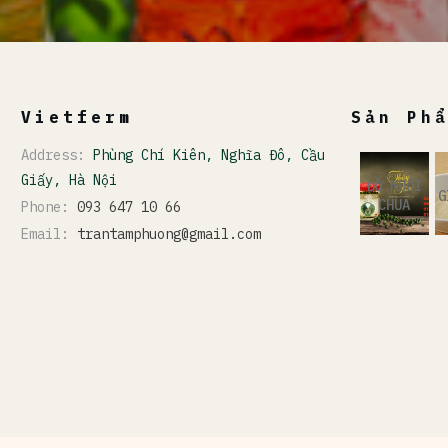
Vietferm
Sản Ph
Address:
Phùng Chí Kiên, Nghĩa Đô, Cầu
Giấy, Hà Nội
ĐỒ MUỐI
G
CHUA
Phone:
093 647 10 66
Email:
trantamphuong@gmail.com