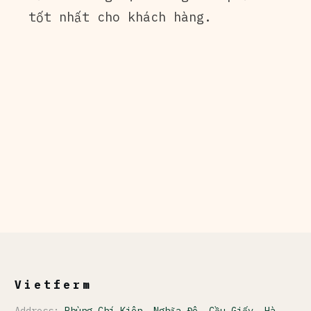
tốt nhất cho khách hàng.
Vietferm
Address:
Phùng Chí Kiên, Nghĩa Đô, Cầu Giấy, Hà