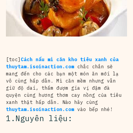
[toc]
Cách nấu mì căn kho tiêu xanh của
thuytam.isoinaction.com
chắc chắn sẽ
mang đến cho các bạn một món ăn mới lạ
vô cùng hấp dẫn. Mì căn mềm nhưng vẫn
giữ độ dai, thấm đượm gia vị đậm đà
quyện cùng hương thơm cay nồng của tiêu
xanh thật hấp dẫn. Nào hãy cùng
thuytam.isoinaction.com
vào bếp nhé!
1.Nguyên liệu: