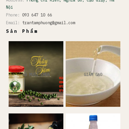
Nội
Phone:
093 647 10 66
Email:
trantamphuong@gmail.com
Sản Phẩm
ĐỒ MUỐI CHUA
GIẤM GẠO