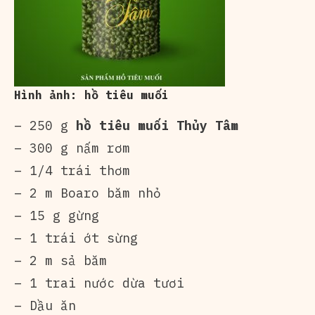
Hình ảnh: hồ tiêu muối
– 250 g
hồ tiêu muối Thủy Tâm
– 300 g nấm rơm
– 1/4 trái thơm
– 2 m Boaro băm nhỏ
– 15 g gừng
– 1 trái ớt sừng
– 2 m sả băm
– 1 trai nước dừa tươi
– Dầu ăn