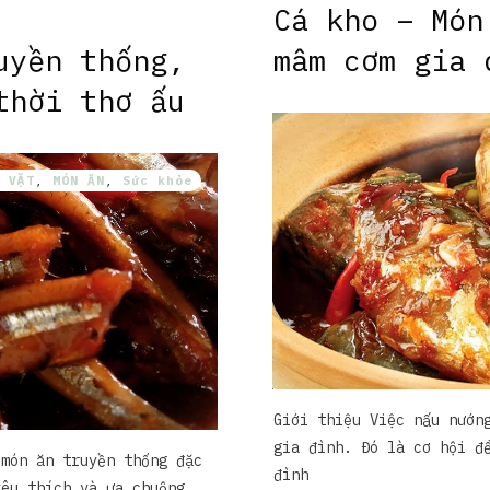
Cá kho – Món
uyền thống,
mâm cơm gia 
thời thơ ấu
 VẶT
,
MÓN ĂN
,
Sức khỏe
Giới thiệu Việc nấu nướn
gia đình. Đó là cơ hội đ
 món ăn truyền thống đặc
đình
yêu thích và ưa chuộng.