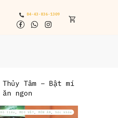
84-43-836-1309
 Thủy Tâm – Bật mí
 ăn ngon
,
Hồ tiêu
,
MẸO VẶT
,
MÓN ĂN
,
Sức khỏe