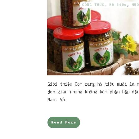
CÔNG THỨC
,
Hồ tiêu
,
MẸO
Giới thiệu Cơm rang hồ tiêu muối là 
đơn giản nhưng không kém phần hấp dẫ
Nam. Và
Read More