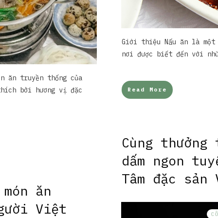
Giới thiệu Nấu ăn là một
nơi được biết đến với nh
ón ăn truyền thống của
thích bởi hương vị đặc
Read More
Cùng thưởng 
dấm ngon tuy
Tâm đặc sản 
 món ăn
gười Việt
C