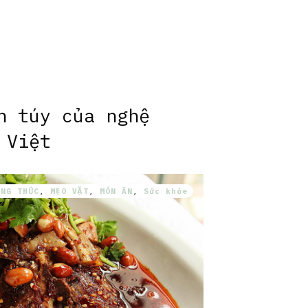
h túy của nghệ
 Việt
ÔNG THỨC
,
MẸO VẶT
,
MÓN ĂN
,
Sức khỏe