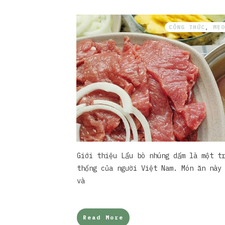
CÔNG THỨC
,
MẸO
Giới thiệu Lẩu bò nhúng dấm là một t
thống của người Việt Nam. Món ăn này
và
Read More