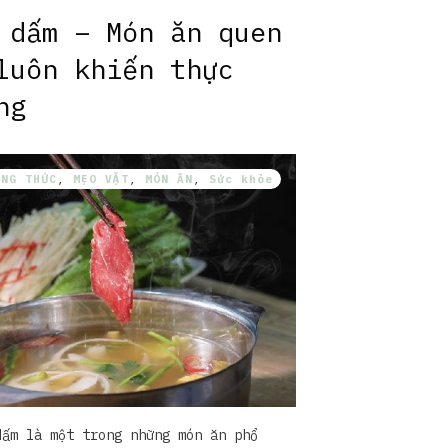
 dấm – Món ăn quen
luôn khiến thực
ng
ÔNG THỨC
,
MẸO VẶT
,
MÓN ĂN
,
Sức khỏe
dấm là một trong những món ăn phổ