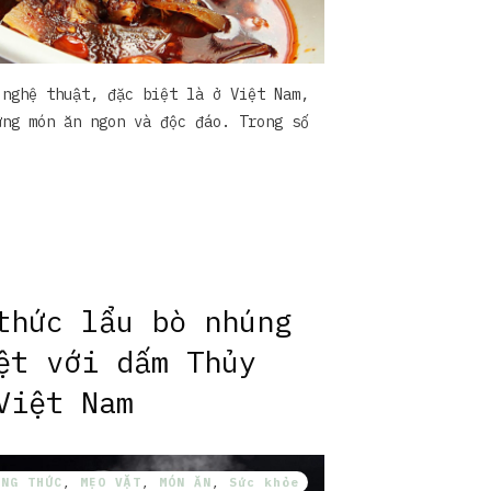
 nghệ thuật, đặc biệt là ở Việt Nam,
ững món ăn ngon và độc đáo. Trong số
thức lẩu bò nhúng
ệt với dấm Thủy
Việt Nam
ÔNG THỨC
,
MẸO VẶT
,
MÓN ĂN
,
Sức khỏe