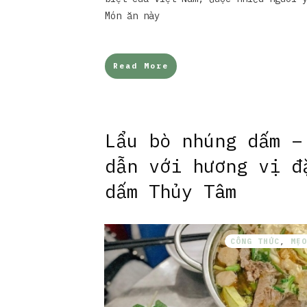
Món ăn này
Read More
Lẩu bò nhúng dấm –
dẫn với hương vị đ
dấm Thủy Tâm
CÔNG THỨC
,
MẸO