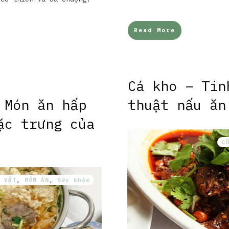
Read More
Cá kho – Tin
 Món ăn hấp
thuật nấu ăn
ặc trưng của
C
 VẶT
,
MÓN ĂN
,
Sức khỏe