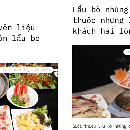
Lẩu bò nhúng
thuộc nhưng 
yên liệu
khách hài lò
ón lẩu bò
C
 VẶT
,
MÓN ĂN
,
Sức khỏe
Giới thiệu Lẩu bò nhúng 