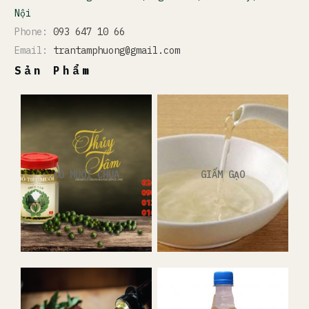
Nội
Phone:
093 647 10 66
Email:
trantamphuong@gmail.com
Sản Phẩm
ĐỒ MUỐI CHUA
GIẤM GẠO