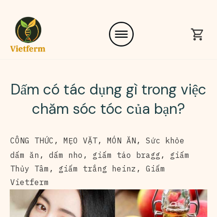
Dấm có tác dụng gì trong việc
chăm sóc tóc của bạn?
CÔNG THỨC
,
MẸO VẶT
,
MÓN ĂN
,
Sức khỏe
dấm ăn
,
dấm nho
,
giấm táo bragg
,
giấm
Thủy Tâm
,
giấm trắng heinz
,
Giấm
Vietferm